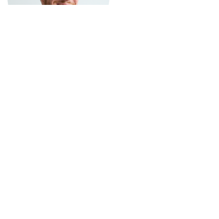
Gravida nec
Proin feugiat, augue non elementum posuere, metus
purus iaculis lectus, et tristique ligula justo vitae
magna.
Metus purus
Proin feugiat, augue non elementum posuere, metus
purus iaculis lectus, et tristique ligula justo vitae
magna. metus purus iaculis lectus, et tristique ligula